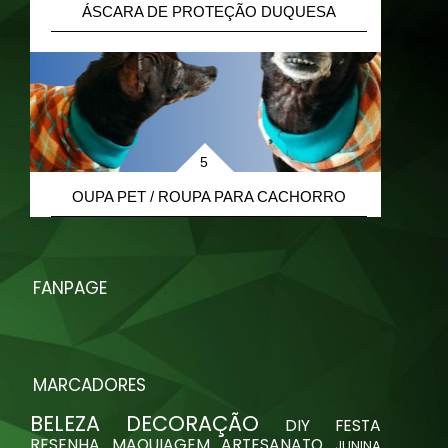
ÁSCARA DE PROTEÇÃO DUQUESA
R
OUPA PET / ROUPA PARA CACHORRO
FANPAGE
MARCADORES
BELEZA
DECORAÇÃO
DIY
FESTA
RESENHA
MAQUIAGEM
ARTESANATO
JUNINA