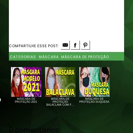
COMPARTILHE ESSE POST:
CATEGORIAS:
MÁSCARA
MÁSCARA DE PROTEÇÃO
MÁSCARA DE
MÁSCARA DE
MÁSCARA DE
PROTEÇÃO 2021
PROTEÇÃO
PROTEÇÃO DUQUESA
BALACLAVA COM F...
0 comentários: