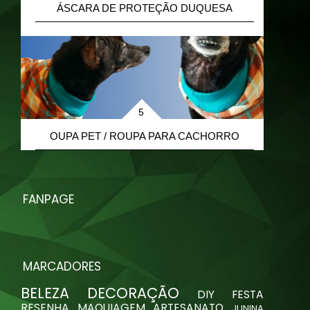
ÁSCARA DE PROTEÇÃO DUQUESA
R
OUPA PET / ROUPA PARA CACHORRO
FANPAGE
MARCADORES
BELEZA
DECORAÇÃO
DIY
FESTA
RESENHA
MAQUIAGEM
ARTESANATO
JUNINA