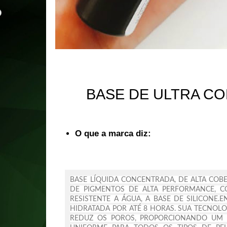
BASE DE ULTRA C
O que a marca diz:
BASE LÍQUIDA CONCENTRADA, DE ALTA COBE
DE PIGMENTOS DE ALTA PERFORMANCE, 
RESISTENTE A ÁGUA, A BASE DE SILICONE.
E
HIDRATADA POR ATÉ 8 HORAS. SUA TECNOLOG
REDUZ OS POROS, PROPORCIONANDO UM E