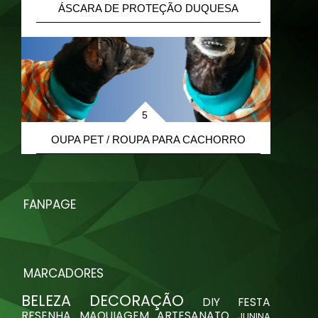
ÁSCARA DE PROTEÇÃO DUQUESA
R
OUPA PET / ROUPA PARA CACHORRO
FANPAGE
MARCADORES
BELEZA
DECORAÇÃO
DIY
FESTA
RESENHA
MAQUIAGEM
ARTESANATO
JUNINA