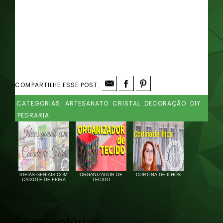
COMPARTILHE ESSE POST:
CATEGORIAS:
ARTESANATO
CRISTAL
DECORAÇÃO
DIY
PEDRARIA
IDEIAS GENIAIS COM
ORGANIZADOR DE
CORTINA DE ILHÓS
CAIXOTE DE FEIRA
TECIDO
0 comentários: