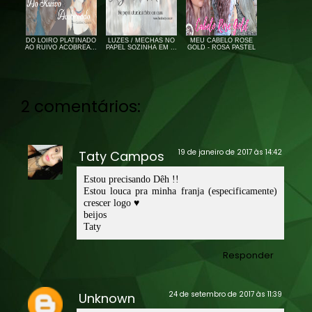
DO LOIRO PLATINADO
LUZES / MECHAS NO
MEU CABELO ROSE
AO RUIVO ACOBREA...
PAPEL SOZINHA EM ...
GOLD - ROSA PASTEL
2 comentários:
19 de janeiro de 2017 às 14:42
Taty Campos
Estou precisando Dêh !!
Estou louca pra minha franja (especificamente)
crescer logo ♥
beijos
Taty
Responder
24 de setembro de 2017 às 11:39
Unknown