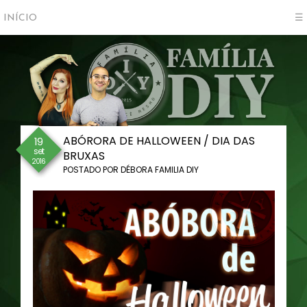
INÍCIO
☰
ABÓRORA DE HALLOWEEN / DIA DAS
19
set
BRUXAS
2016
POSTADO POR
DÉBORA FAMILIA DIY