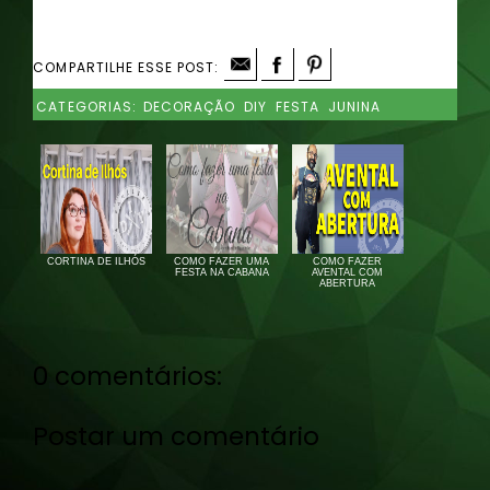
COMPARTILHE ESSE POST:
CATEGORIAS:
DECORAÇÃO
DIY
FESTA
JUNINA
CORTINA DE ILHÓS
COMO FAZER UMA
COMO FAZER
FESTA NA CABANA
AVENTAL COM
ABERTURA
0 comentários:
Postar um comentário