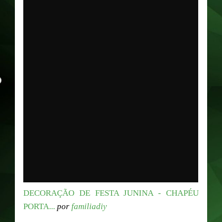
DECORAÇÃO DE FESTA JUNINA - CHAPÉU
PORTA...
por
familiadiy