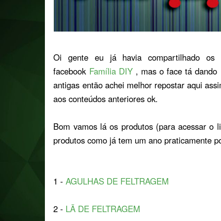
Oi gente eu já havia compartilhado os 
facebook
Família DIY
, mas o face tá dando
antigas então achei melhor repostar aqui ass
aos conteúdos anteriores ok.
Bom vamos lá os produtos (para acessar o li
produtos como já tem um ano praticamente po
1 -
AGULHAS DE FELTRAGEM
2 -
LÃ DE FELTRAGEM