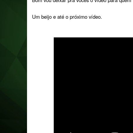
Bom vou deixar pra vocês o vídeo para quem n
Um beijo e até o próximo vídeo.