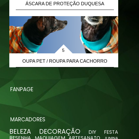
ÁSCARA DE PROTEÇÃO DUQUESA
R
OUPA PET / ROUPA PARA CACHORRO
FANPAGE
MARCADORES
BELEZA
DECORAÇÃO
DIY
FESTA
RESENHA
MAQUIAGEM
ARTESANATO
JUNINA